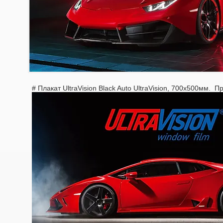
# Плакат UltraVision Black Auto UltraVision, 700х500мм. 