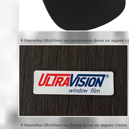
# Наклейка UltraVision на прозрачном фоне на заднее ст
# Наклейка UltraVision на белом фоне на заднее стекло.