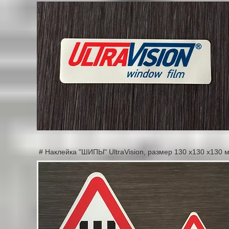
# Наклейка "ШИПЫ" UltraVision, размер 130 х130 х130 м