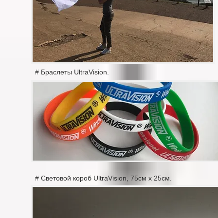
# Браслеты UltraVision.
# Световой короб UltraVision, 75см х 25см.