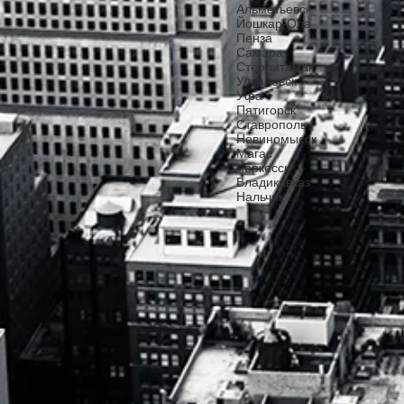
Альметьевск
Йошкар-Ола
Пенза
Самара
Стерлитамак
Ульяновск
Уфа
Пятигорск
Ставрополь
Невиномысск
Магас
Черкесск
Владикавказ
Нальчик