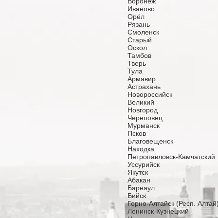
Воронеж
Иваново
Орёл
Рязань
Смоленск
Старый
Оскол
Тамбов
Тверь
Тула
Армавир
Астрахань
Новороссийск
Великий
Новгород
Череповец
Мурманск
Псков
Благовещенск
Находка
Петропавловск-Камчатский
Уссурийск
Якутск
Абакан
Барнаул
Бийск
Горно-Алтайск (Респ. Алтай
Ленинск-Кузнецкий