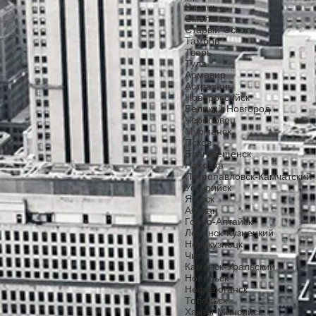
Рязань
Смоленск
Старый Оскол
Тамбов
Тверь
Тула
Армавир
Астрахань
Новороссийск
Великий Новгород
Череповец
Мурманск
Псков
Благовещенск
Находка
Петропавловск-Камчатский
Уссурийск
Якутск
Абакан
Горно-Алтайск
Ленинск-Кузнецкий
Новокузнецк
Чита
Каменск-Уральский
Ноябрьск
Нефтеюганск
Тобольск
Ханты-Мансийск