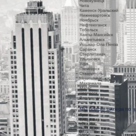
Новокузнецк
Чита
Каменск-Уральский
Нижневартовск
Ноябрьск
Нефтеюганск
Тобольск
Ханты-Мансийск
Альметьевск
Йошкар-Ола Пенза
Саранск
Стерлитамак
Ульяновск
Уфа
Пятигорск
Ставрополь
Невиномысск
Махачкала
Магас
Черкесск
Владикавказ
Мы поиске дилера по
а
Брянск
Владимир
Воронеж
Иваново
Орёл